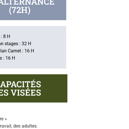
'ALTERNANCE
(72H)
 : 8 H
an stages : 32 H
lan Carnet : 16 H
s : 16 H
CAPACITÉS
ES VISÉES
re »
ravail, des adultes.