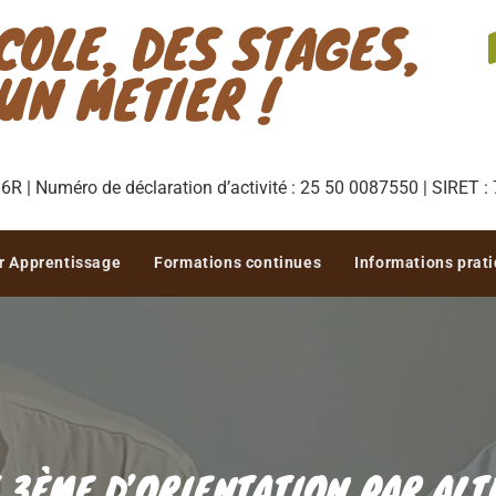
COLE, DES STAGES,
UN METIER !
R | Numéro de déclaration d’activité : 25 50 0087550 | SIRET 
r Apprentissage
Formations continues
Informations prat
 3ÈME D’ORIENTATION PAR AL