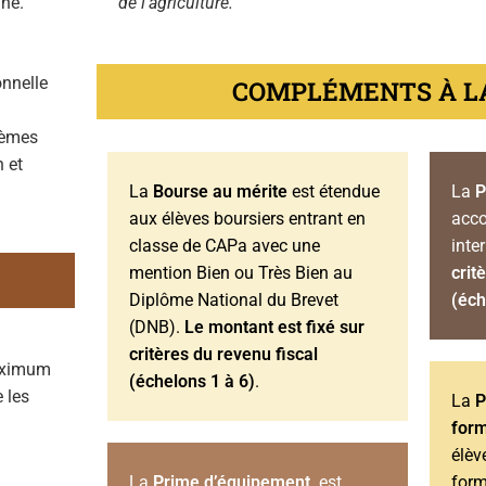
une.
de l’agriculture.
onnelle
COMPLÉMENTS À L
blèmes
n et
La
Bourse au mérite
est étendue
La
P
aux élèves boursiers entrant en
acco
classe de CAPa avec une
inte
mention Bien ou Très Bien au
crit
Diplôme National du Brevet
(éch
(DNB).
Le montant est fixé sur
critères du revenu fiscal
maximum
(échelons 1 à 6)
.
 les
La
P
form
élèv
La
Prime d’équipement
est
form