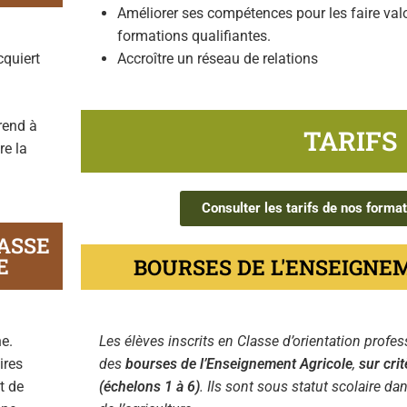
Améliorer ses compétences pour les faire valo
formations qualifiantes.
cquiert
Accroître un réseau de relations
prend à
TARIFS
re la
Consulter les tarifs de nos forma
ASSE
E
BOURSES DE L'ENSEIGNE
e.
Les élèves inscrits en Classe d’orientation profe
ires
des
bourses de l’Enseignement Agricole
,
sur cri
t de
(échelons 1 à 6)
. Ils sont sous statut scolaire d