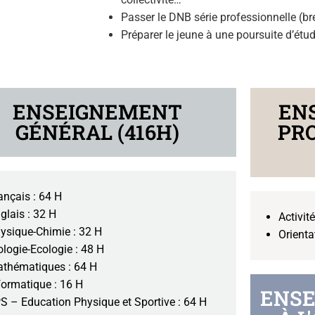
Passer le DNB série professionnelle (br
Préparer le jeune à une poursuite d’ét
ENSEIGNEMENT
EN
GÉNÉRAL (416H)
PR
ançais : 64 H
glais : 32 H
Activit
ysique-Chimie : 32 H
Orienta
ologie-Ecologie : 48 H
thématiques : 64 H
formatique : 16 H
ENSE
S – Education Physique et Sportive : 64 H